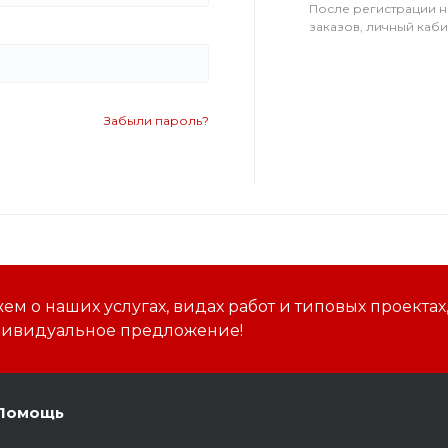
После регистрации н
заказов, личный каб
Забыли пароль?
м о наших услугах, видах работ и типовых проектах
дивидуальное предложение!
Помощь