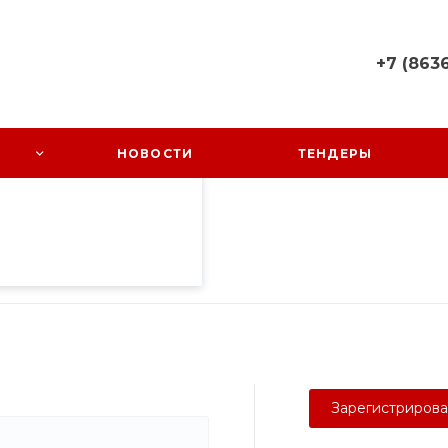
+7 (8636
пециалистами и
+7 (8636) 
айте. Продолжая
 его использования.
Ростовская
НОВОСТИ
ТЕНДЕРЫ
Октябрьский
фиденциальности
.
Заречный, 
58
Пн-Пт: 08:0
Cб-Вс: Вы
sales@kundr
Зарегистрирова