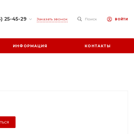
) 25-45-29
Заказать звонок
Поиск
ВОЙТИ
25-45-29
 обл.,
ИНФОРМАЦИЯ
КОНТАКТЫ
 р-н., х.
ул. Заречная,
0-17:00
ходной
at.ru
ться