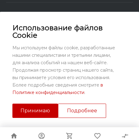
Использование файлов
Cookie
+7 (8636) 25-45-29
Заказать звонок
Мы используем файлы cookie, разработанные
нашими специалистами и третьими лицами,
sales@kundrat.ru
для анализа событий на нашем веб-сайте.
Ростовская обл., Октябрьский р-н., х. Заречный, ул.
Продолжая просмотр страниц нашего сайта,
Заречная, 58
вы принимаете условия его использования.
Более подробные сведения смотрите
в
Политике конфиденциальности
.
Принимаю
Подробнее
© 2026 ПК «Кундрат», Все права защищены