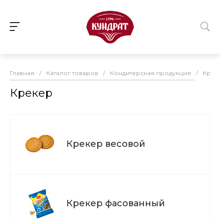
Главная
/
Каталог товаров
/
Кондитерская продукция
/
Крек
Крекер
Крекер весовой
Крекер фасованный