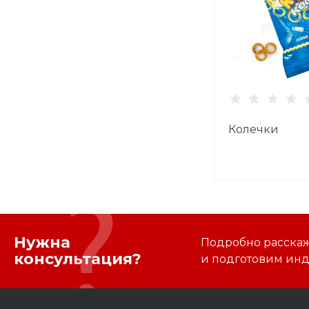
Колечки
Нужна
Подробно расскаже
консультация?
и подготовим ин