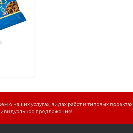
м о наших услугах, видах работ и типовых проектах
дивидуальное предложение!