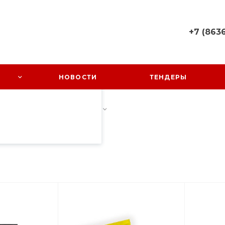
+7 (8636
пециалистами и
+7 (8636) 
айте. Продолжая
 его использования.
Ростовская
НОВОСТИ
ТЕНДЕРЫ
Октябрьский
фиденциальности
.
Заречный, 
58
Пн-Пт: 08:0
екер
/
Крекер фасованный
Cб-Вс: Вы
sales@kundr