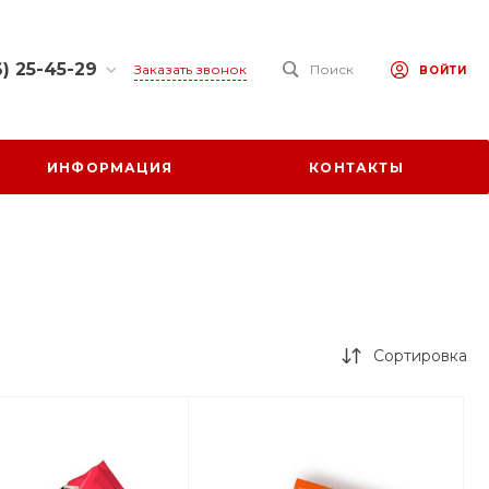
) 25-45-29
Заказать звонок
Поиск
ВОЙТИ
25-45-29
 обл.,
ИНФОРМАЦИЯ
КОНТАКТЫ
 р-н., х.
ул. Заречная,
0-17:00
ходной
at.ru
Сортировка